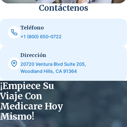
Contáctenos
Teléfono
+1 (800) 650-0722
Dirección
20720 Ventura Blvd Suite 205,
Woodland Hills, CA 91364
¡Empiece Su
Viaje Con
Medicare Hoy
Mismo!